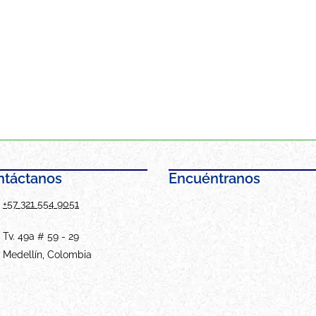
ntáctanos
Encuéntranos
+57 321 554 9051
Tv. 49a # 59 - 29
Medellín, Colombia